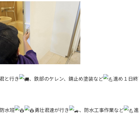
君と行き
、鉄部のケレン、錆止め塗装など
進め１日終
防水班
勇壮君達が行き
、防水工事作業など
進