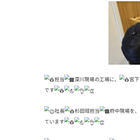
担当
深川現場の工場に、
宮下
です
社長
杉田班担当
府中現場を、
ています