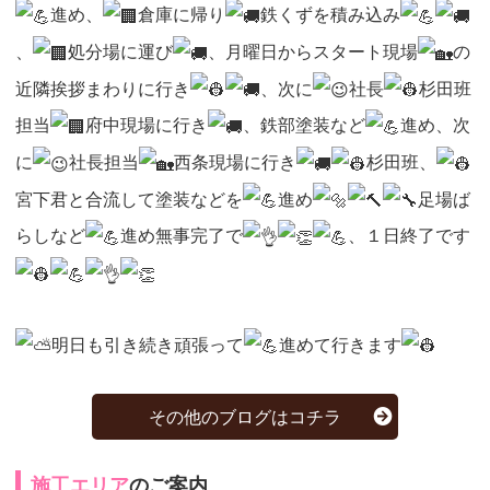
進め、
倉庫に帰り
鉄くずを積み込み
、
処分場に運び
、月曜日からスタート現場
の
近隣挨拶まわりに行き
、次に
社長
杉田班
担当
府中現場に行き
、鉄部塗装など
進め、次
に
社長担当
西条現場に行き
杉田班、
宮下君と合流して塗装などを
進め
足場ば
らしなど
進め無事完了で
、１日終了です
明日も引き続き頑張って
進めて行きます
その他のブログはコチラ
施工エリア
のご案内