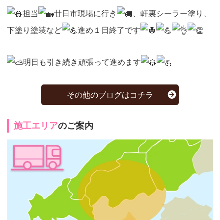
担当
廿日市現場に行き
、軒裏シーラー塗り、
下塗り塗装など
進め１日終了です
明日も引き続き頑張って進めます
その他のブログはコチラ
施工エリア
のご案内