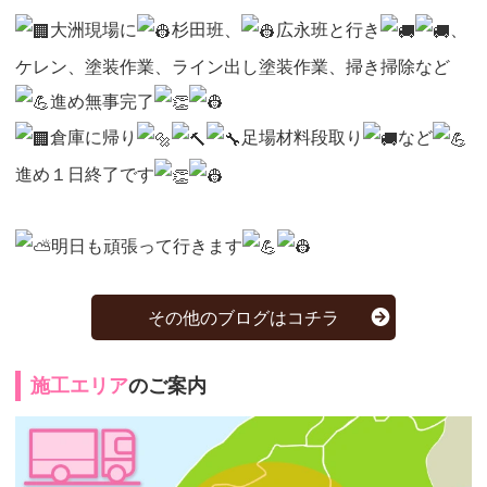
大洲現場に
杉田班、
広永班と行き
、
ケレン、塗装作業、ライン出し塗装作業、掃き掃除など
進め無事完了
倉庫に帰り
足場材料段取り
など
進め１日終了です
明日も頑張って行きます
その他のブログはコチラ
施工エリア
のご案内