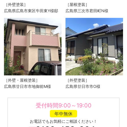
［外壁塗装］
［屋根塗装］
広島県広島市東区牛田東Y様邸
広島県三次市君田町N様
［外壁・屋根塗装］
［外壁塗装］
広島県廿日市市地御前M様
広島県廿日市市O様
受付時間9:00～19:00
年中無休
お電話でもお気軽にご相談ください！