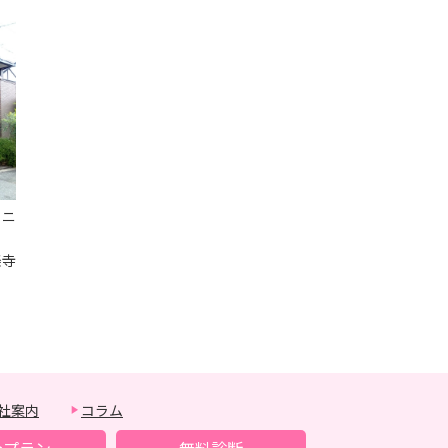
コニ
楽寺
社案内
コラム