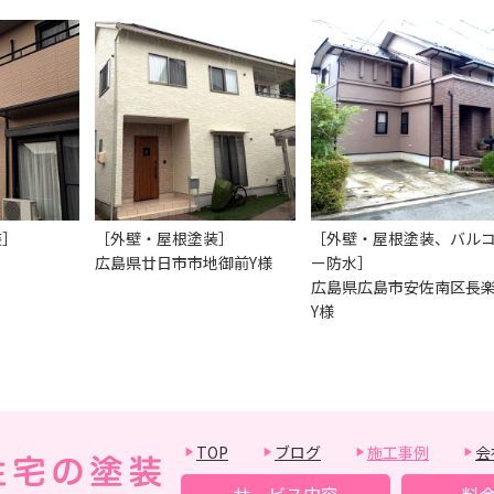
装］
［外壁・屋根塗装］
［外壁・屋根塗装、バル
広島県廿日市市地御前Y様
ー防水］
広島県広島市安佐南区長
Y様
TOP
ブログ
施工事例
会