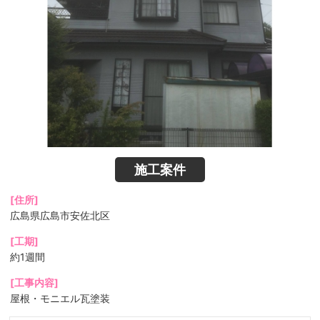
施工案件
[住所]
広島県広島市安佐北区
[工期]
約1週間
[工事内容]
屋根・モニエル瓦塗装