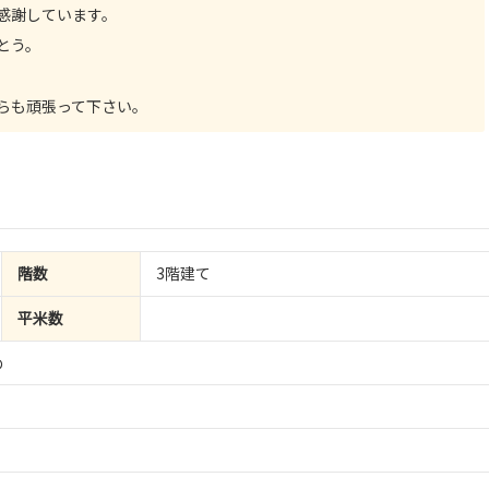
感謝しています。
とう。
らも頑張って下さい。
階数
3階建て
平米数
め