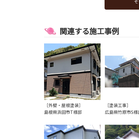
そ
関連する施工事例
［外壁・屋根塗装］
［塗装工事］
島根県浜田市T様邸
広島県竹原市S様