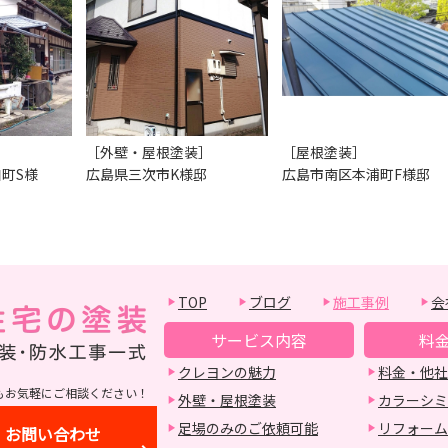
［外壁・屋根塗装］
［屋根塗装］
町S様
広島県三次市K様邸
広島市南区本浦町F様邸
TOP
ブログ
施工事例
会
サービス内容
料
クレヨンの魅力
料金・他社
もお気軽にご相談ください！
外壁・屋根塗装
カラーシミ
足場のみのご依頼可能
リフォーム
お問い合わせ