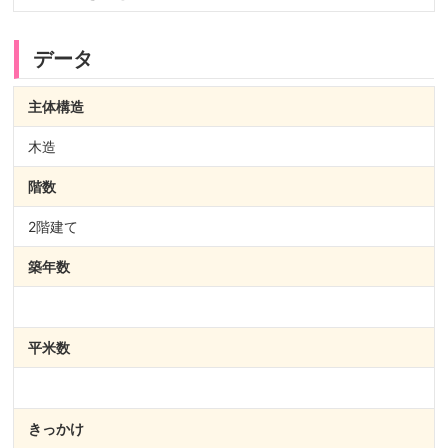
データ
主体構造
木造
階数
2階建て
築年数
平米数
きっかけ