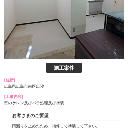
施工案件
[住所]
広島県広島市南区出汐
[工事内容]
壁のケレン及びパテ処理及び塗装
お客さまのご要望
雨漏りを止めたため、補修して塗装して下さい。