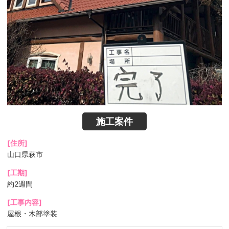
施工案件
[住所]
山口県萩市
[工期]
約2週間
[工事内容]
屋根・木部塗装