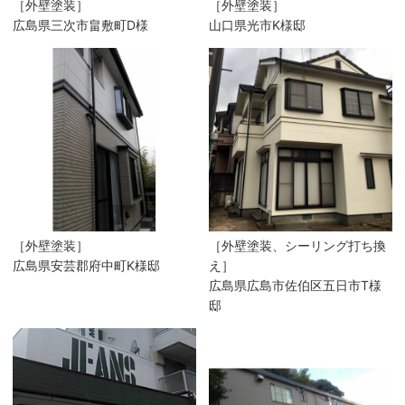
［外壁塗装］
［外壁塗装］
広島県三次市畠敷町D様
山口県光市K様邸
［外壁塗装］
［外壁塗装、シーリング打ち換
広島県安芸郡府中町K様邸
え］
広島県広島市佐伯区五日市T様
邸