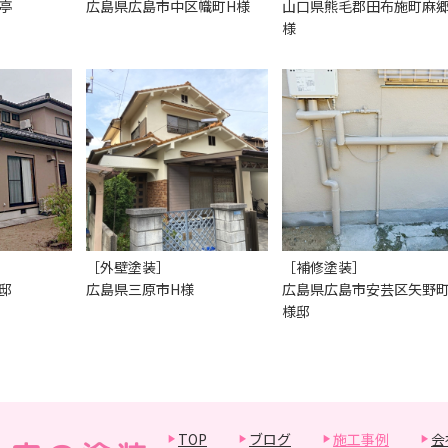
亭
広島県広島市中区幟町H様
山口県熊毛郡田布施町麻郷
様
［外壁塗装］
［補修塗装］
邸
広島県三原市H様
広島県広島市安芸区矢野町
様邸
TOP
ブログ
施工事例
会