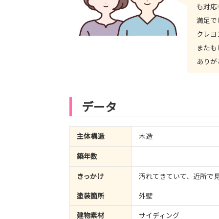
も対応
満足で
クレヨ
またも
ありが
データ
主体構造
木造
築年数
きっかけ
汚れてきていて、近所で
塗装箇所
外壁
建物素材
サイディング