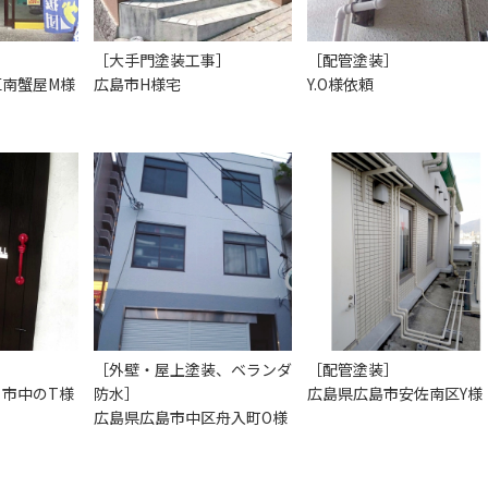
［大手門塗装工事］
［配管塗装］
区南蟹屋M様
広島市H様宅
Y.O様依頼
［外壁・屋上塗装、ベランダ
［配管塗装］
市中のT様
防水］
広島県広島市安佐南区Y様
広島県広島市中区舟入町O様