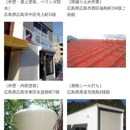
［外壁・屋上塗装、ベランダ防
［雨漏り止め作業］
水］
広島県広島市西区福島町OK様ご
広島県広島市中区舟入町O様
依頼
［外壁・内部塗装］
［屋根シール打ち］
広島県広島市東区矢賀新町T様
広島県尾道市因島E様邸