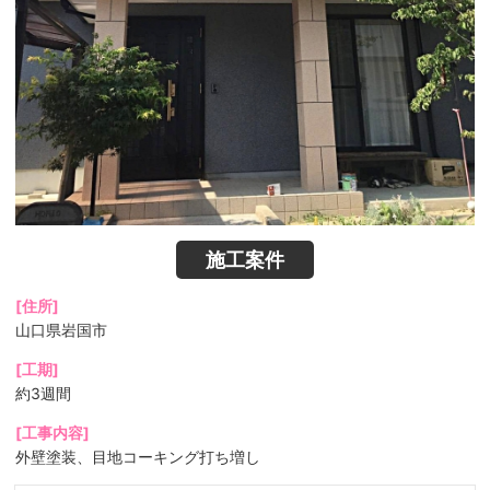
施工案件
[住所]
山口県岩国市
[工期]
約3週間
[工事内容]
外壁塗装、目地コーキング打ち増し