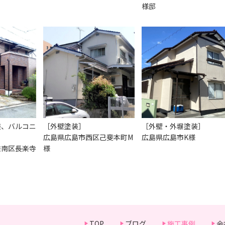
様邸
装、バルコニ
［外壁塗装］
［外壁・外塀塗装］
広島県広島市西区己斐本町M
広島県広島市K様
佐南区長楽寺
様
TOP
ブログ
施工事例
会