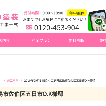
受付時間：
9:00～19:00
年中無休
お電話でもお気軽にご相談ください！
0120-453-904
ス内容
料金プラン
無料診断
施
】
施工事例
2019年09月19日(木)広島県広島市佐伯区五日市O.K様邸
島市佐伯区五日市O.K様邸