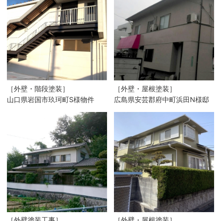
［外壁・階段塗装］
［外壁・屋根塗装］
山口県岩国市玖珂町S様物件
広島県安芸郡府中町浜田N様邸
［外壁塗装工事］
［外壁・屋根塗装］