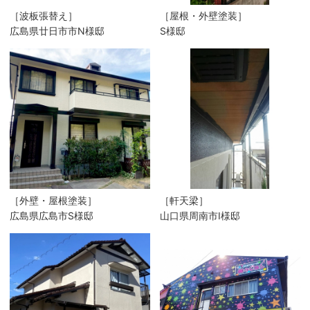
［波板張替え］
［屋根・外壁塗装］
広島県廿日市市N様邸
S様邸
［外壁・屋根塗装］
［軒天梁］
広島県広島市S様邸
山口県周南市I様邸