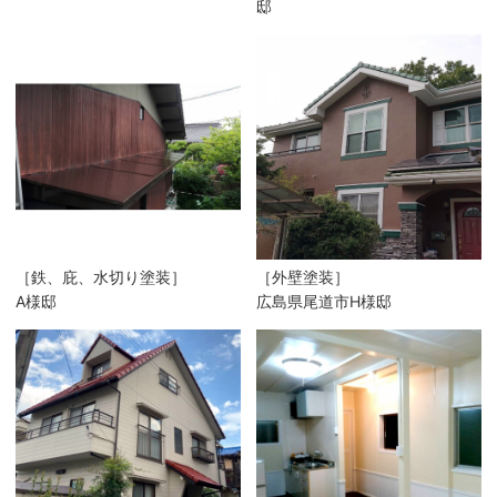
邸
［鉄、庇、水切り塗装］
［外壁塗装］
A様邸
広島県尾道市H様邸