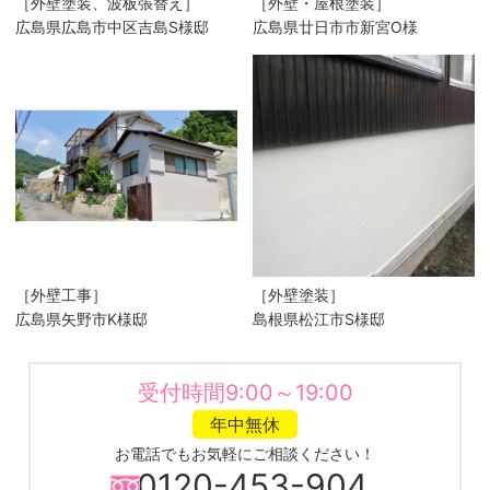
［外壁塗装、波板張替え］
［外壁・屋根塗装］
広島県広島市中区吉島S様邸
広島県廿日市市新宮O様
［外壁工事］
［外壁塗装］
広島県矢野市K様邸
島根県松江市S様邸
受付時間9:00～19:00
年中無休
お電話でもお気軽にご相談ください！
0120-453-904