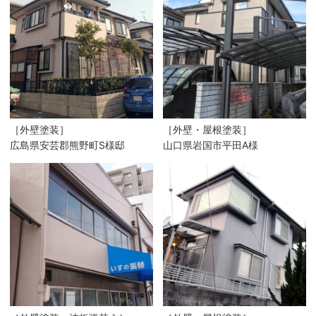
［外壁塗装］
［外壁・屋根塗装］
広島県安芸郡熊野町S様邸
山口県岩国市平田A様