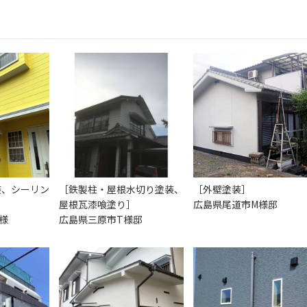
装、シーリン
［鉄製柱・屋根水切り塗装、
［外壁塗装］
屋根瓦漆喰塗り］
広島県尾道市M様邸
様
広島県三原市T様邸