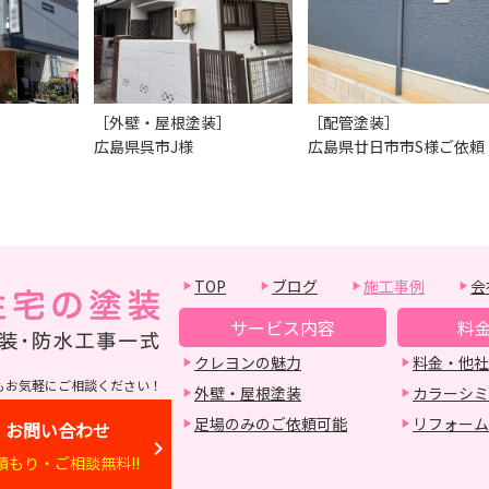
［外壁・屋根塗装］
［配管塗装］
広島県呉市J様
広島県廿日市市S様ご依頼
TOP
ブログ
施工事例
会
サービス内容
料
クレヨンの魅力
料金・他社
もお気軽にご相談ください！
外壁・屋根塗装
カラーシミ
足場のみのご依頼可能
リフォーム
お問い合わせ
積もり・ご相談無料!!