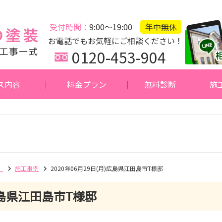
受付時間：
9:00～19:00
年中無休
お電話でもお気軽にご相談ください！
0120-453-904
ス内容
料金プラン
無料診断
施
】
施工事例
2020年06月29日(月)広島県江田島市T様邸
島県江田島市T様邸