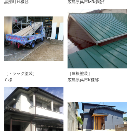
黒瀬町Ｈ様邸
広島県呉市MR様物件
［トラック塗装］
［屋根塗装］
Ｃ様
広島県呉市K様邸