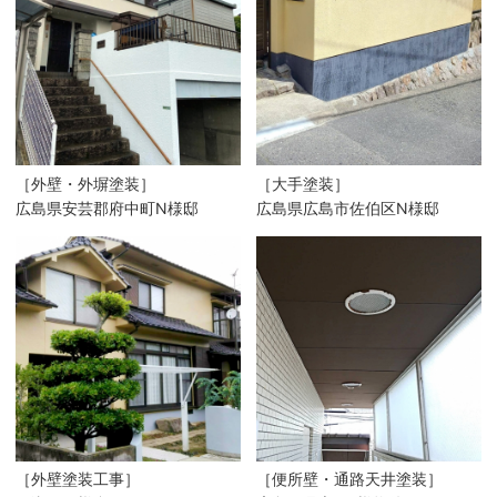
［外壁・外塀塗装］
［大手塗装］
広島県安芸郡府中町N様邸
広島県広島市佐伯区N様邸
［外壁塗装工事］
［便所壁・通路天井塗装］