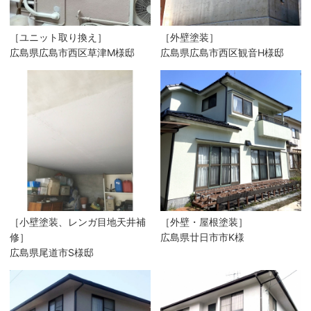
［ユニット取り換え］
［外壁塗装］
広島県広島市西区草津M様邸
広島県広島市西区観音H様邸
［小壁塗装、レンガ目地天井補
［外壁・屋根塗装］
修］
広島県廿日市市K様
広島県尾道市S様邸