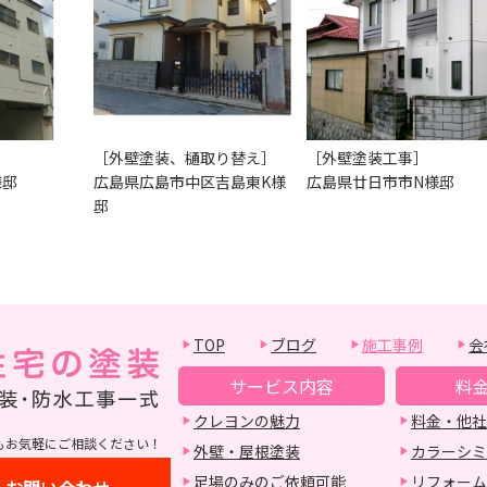
］
［外壁塗装、樋取り替え］
［外壁塗装工事］
様邸
広島県広島市中区吉島東K様
広島県廿日市市N様邸
邸
TOP
ブログ
施工事例
会
サービス内容
料
クレヨンの魅力
料金・他社
もお気軽にご相談ください！
外壁・屋根塗装
カラーシミ
足場のみのご依頼可能
リフォーム