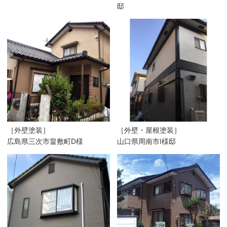
邸
［外壁塗装］
［外壁・屋根塗装］
広島県三次市畠敷町D様
山口県周南市I様邸