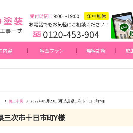
受付時間：
9:00～19:00
年中無休
お電話でもお気軽にご相談ください！
0120-453-904
ス内容
料金プラン
無料診断
施
】
施工事例
2022年05月23日(月)広島県三次市十日市町Y様
県三次市十日市町Y様