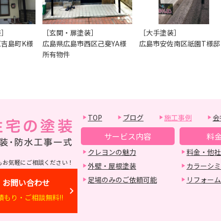
装］
［玄関・扉塗装］
［大手塗装］
吉島町K様
広島県広島市西区己斐YA様
広島市安佐南区祇園T様邸
所有物件
TOP
ブログ
施工事例
会
サービス内容
料
クレヨンの魅力
料金・他社
もお気軽にご相談ください！
外壁・屋根塗装
カラーシミ
足場のみのご依頼可能
リフォーム
お問い合わせ
積もり・ご相談無料!!