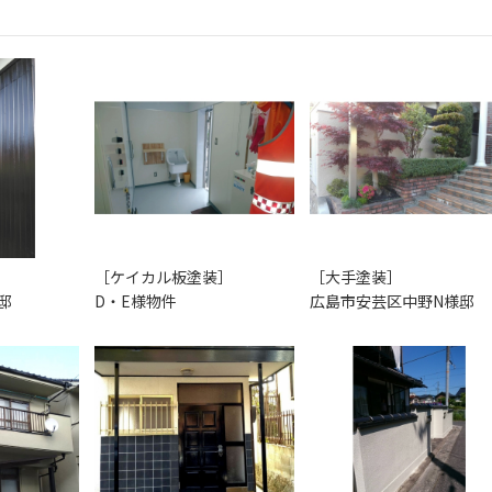
［ケイカル板塗装］
［大手塗装］
邸
D・E様物件
広島市安芸区中野N様邸