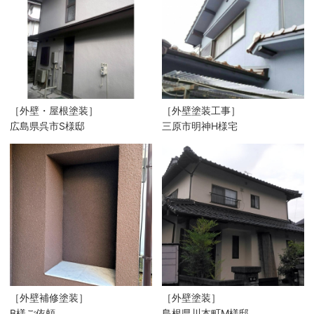
［外壁・屋根塗装］
［外壁塗装工事］
広島県呉市S様邸
三原市明神H様宅
［外壁補修塗装］
［外壁塗装］
B様ご依頼
島根県川本町M様邸