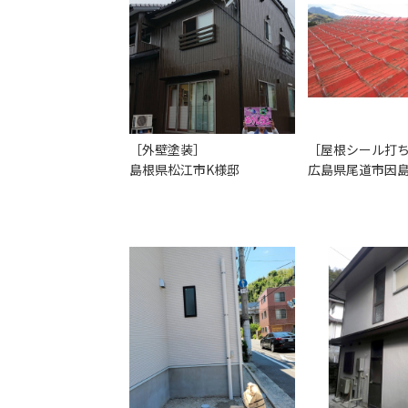
［外壁塗装］
［屋根シール打
島根県松江市K様邸
広島県尾道市因島