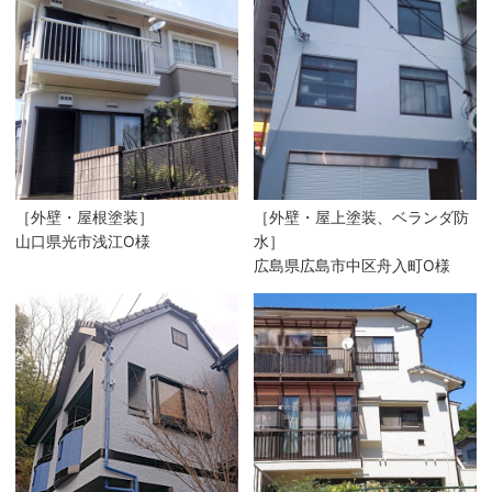
［外壁・屋根塗装］
［外壁・屋上塗装、ベランダ防
山口県光市浅江O様
水］
広島県広島市中区舟入町O様