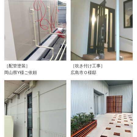
［配管塗装］
［吹き付け工事］
岡山県Y様ご依頼
広島市Ｏ様邸