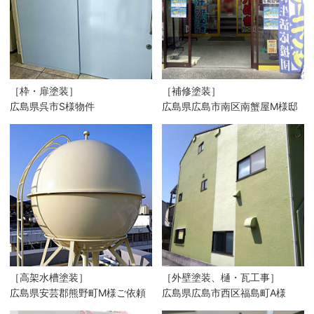
［枠・扉塗装］
［補修塗装］
広島県呉市S様物件
広島県広島市南区南蟹屋M様邸
［高架水槽塗装］
［外壁塗装、樋・瓦工事］
広島県安芸郡熊野町M様ご依頼
広島県広島市西区福島町A様