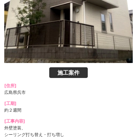
施工案件
[住所]
広島県呉市
[工期]
約２週間
[工事内容]
外壁塗装、
シーリング打ち替え・打ち増し