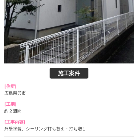
施工案件
[住所]
広島県呉市
[工期]
約２週間
[工事内容]
外壁塗装、シーリング打ち替え・打ち増し