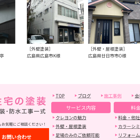
［外壁塗装］
［外壁・屋根塗装］
亭
広島県広島市K様
広島県廿日市市O様
TOP
ブログ
施工事例
会
サービス内容
料
クレヨンの魅力
料金・他社
もお気軽にご相談ください！
外壁・屋根塗装
カラーシミ
足場のみのご依頼可能
リフォーム
お問い合わせ