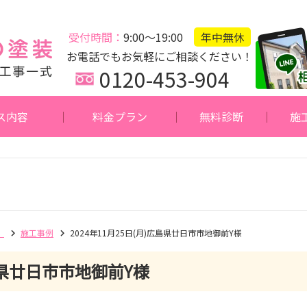
受付時間：
9:00～19:00
年中無休
お電話でもお気軽にご相談ください！
0120-453-904
ス内容
料金プラン
無料診断
施
】
施工事例
2024年11月25日(月)広島県廿日市市地御前Y様
県廿日市市地御前Y様