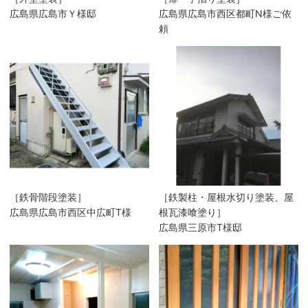
広島県広島市Ｙ様邸
広島県広島市西区都町N様ご依
頼
［鉄骨階段塗装］
［鉄製柱・屋根水切り塗装、屋
広島県広島市西区中広町T様
根瓦漆喰塗り］
広島県三原市T様邸