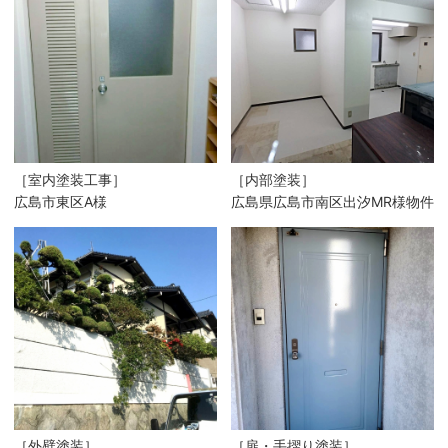
［室内塗装工事］
［内部塗装］
広島市東区A様
広島県広島市南区出汐MR様物件
［外壁塗装］
［扉・手摺り塗装］