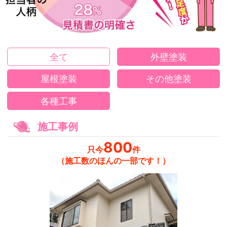
全て
外壁塗装
屋根塗装
その他塗装
各種工事
施工事例
800
只今
件
（施工数のほんの一部です！）